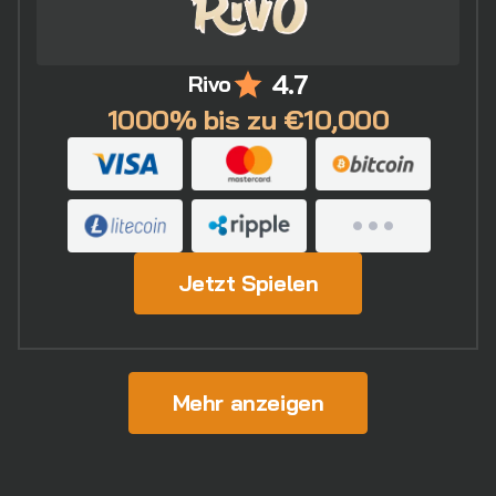
4.7
Rivo
1000% bis zu €10,000
Jetzt Spielen
Mehr anzeigen