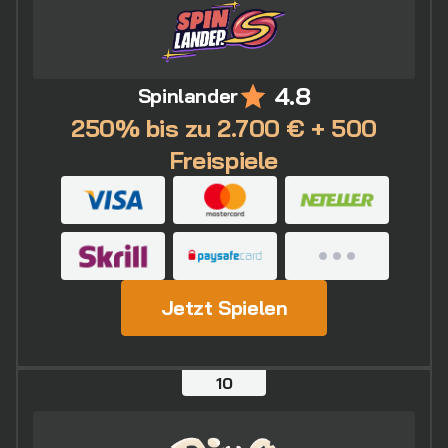
4.8
Spinlander
250% bis zu 2.700 € + 500
Freispiele
Jetzt Spielen