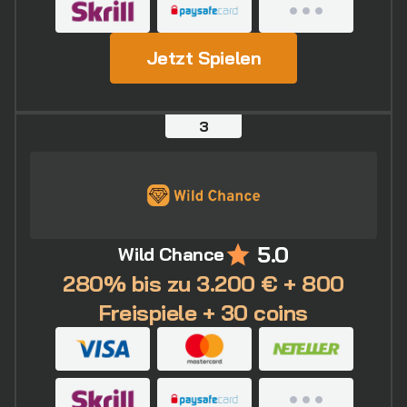
Jetzt Spielen
5.0
Wild Chance
280% bis zu 3.200 € + 800
Freispiele + 30 coins