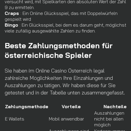
versucht wird, mit Spielkarten den absoluten Wert der Zahl
9 zu ermitteln.
Craps
: Ein Online Glücksspiel, das mit Doppelwürfeln
gespielt wird
Bingo
: Ein Glücksspiel, bei dem es darum geht, möglichst
viele zufällig ausgewählte Zahlen zu finden.
Beste Zahlungsmethoden für
österreichische Spieler
Sie haben im Online Casino Österreich legal
zahlreiche Möglichkeiten Ihre Einzahlungen und
Auszahlungen zu tätigen. Wir haben diese für Sie
getestet und in der Tabelle unten zusammengefasst.
Zahlungsmethode
Vorteile
Nachteile
Auszahlungen
E Wallets
Mobil anwendbar
nicht bei allen
möglich