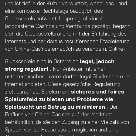
und ist tief in der Kultur verwurzelt, wobei das Land
eine komplexe Rechtslage bezüglich des
Glücksspiels aufweist. Ursprünglich durch
landbasierte Casinos und Wettbüros geprägt, begann
sich die Glücksspielbranche mit der Einführung des
Internets und der daraus resultierenden Etableierung
von Online-Casinos erheblich zu verändern. Online-
Glücksspiele sind in Österreich
legal, jedoch
streng reguliert
. Nur Anbieter mit einer
österreichischen Lizenz dürfen legal Glücksspiele im
Internet anbieten. Diese gesetzliche Regulierung
zielt darauf ab, Spielern ein
sicheres und faires
Spielumfeld zu bieten und Probleme wie
Spielsucht und Betrug zu minimieren
. Der
Einfluss von Online-Casinos auf den Markt ist
beträchtlich, da sie den Zugang zu einer Vielzahl von
Spielen von zu Hause aus ermöglichen und eine