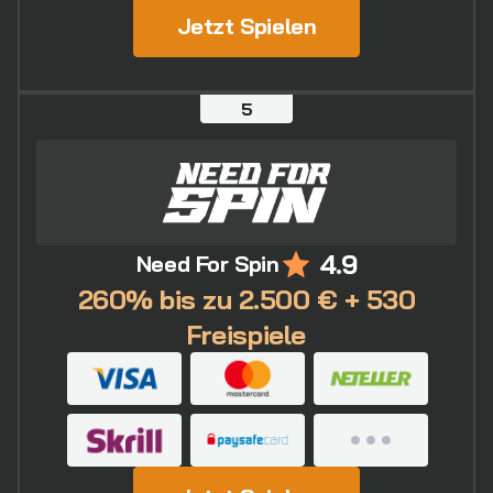
Jetzt Spielen
4.9
Need For Spin
260% bis zu 2.500 € + 530
Freispiele