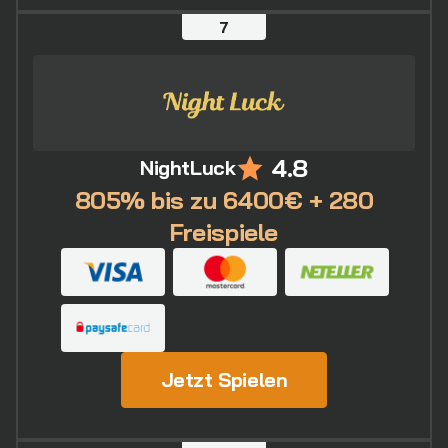
4.8
NightLuck
805% bis zu 6400€ + 280
Freispiele
Jetzt Spielen