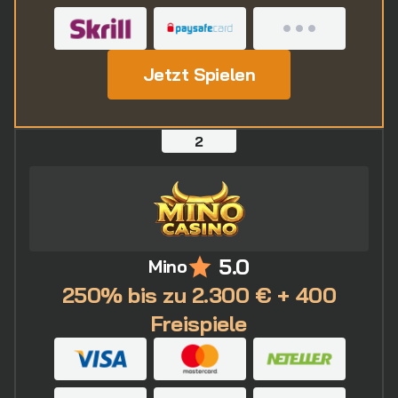
Jetzt Spielen
5.0
Mino
250% bis zu 2.300 € + 400
Freispiele