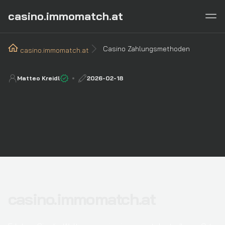
casino.immomatch.at
Casino Zahlungsmethoden
casino.immomatch.at
Matteo Kreidl
2026-02-18
casino.immomatch.at